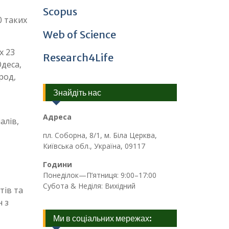
Scopus
0 таких
Web of Science
х 23
Research4Life
Одеса,
род,
Знайдіть нас
Адреса
алів,
пл. Соборна, 8/1, м. Біла Церква,
Київська обл., Україна, 09117
Години
Понеділок—П’ятниця: 9:00–17:00
Субота & Неділя: Вихідний
тів та
н з
Ми в соціальних мережах: