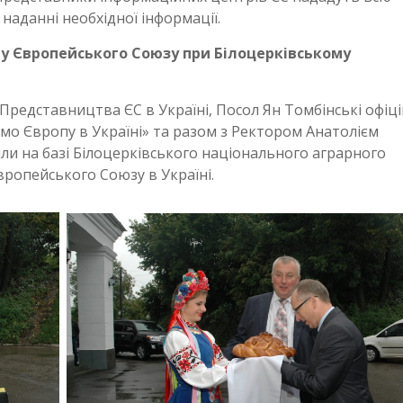
наданні необхідної інформації.
ру Європейського Союзу при Білоцерківському
 Представництва ЄС в Україні, Посол Ян Томбінські офіц
о Європу в Україні» та разом з Ректором Анатолієм
и на базі Білоцерківського національного аграрного
вропейського Союзу в Україні.