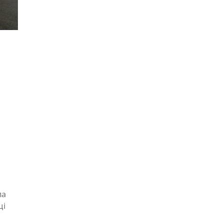
ла
ці