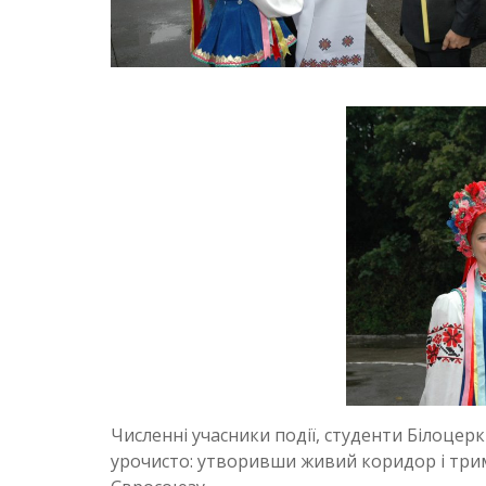
Численні учасники події, студенти Білоцерк
урочисто: утворивши живий коридор і трим