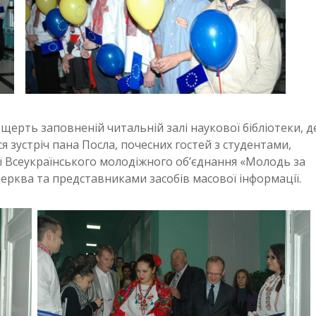
вщерть заповненій читальній залі наукової бібліотеки, д
я зустріч пана Посла, почесних гостей з студентами,
ції Всеукраїнського молодіжного об’єднання «Молодь за
ерква та представниками засобів масової інформації.