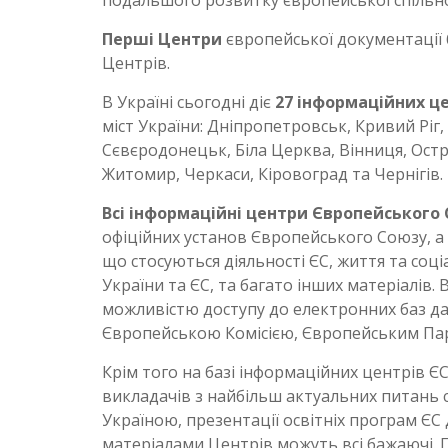
Перші Центри
європейської документації б
Центрів.
В Україні сьогодні діє
27
інформаційних це
міст України: Дніпропетровськ, Кривий Ріг, 
Сєвєродонецьк, Біла Церква, Вінниця, Остр
Житомир, Черкаси, Кіровоград та Чернігів.
Всі інформаційні центри Європейського
офіційних установ Європейського Союзу, а 
що стосуються діяльності ЄС, життя та соці
України та ЄС, та багато інших матеріалів
можливістю доступу до електронних баз да
Європейською Комісією, Європейським Па
Крім того на базі інформаційних центрів Є
викладачів з найбільш актуальних питань 
Україною, презентації освітніх програм ЄС
матеріалами Центрів можуть всі бажаючі.