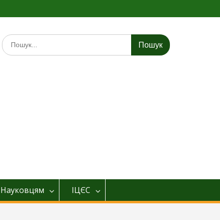
Шукати:
Науковцям
ІЦЄС