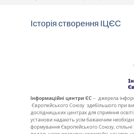
Історія створення ІЦЄС
Інформаційні центри ЄС
– джерела інфор
Європейського Союзу здебільшого при вищ
дослідницьких центрах для сприяння освіті 
установи надають усім бажаючим необхідн
формування Європейського Союзу, спільні з
подальшого розвитку європейської спільн