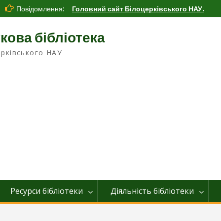
Повідомлення:
Головний сайт Білоцерківського НАУ.
кова бібліотека
ерківського НАУ
Ресурси бібліотеки
Діяльніcть бібліотеки