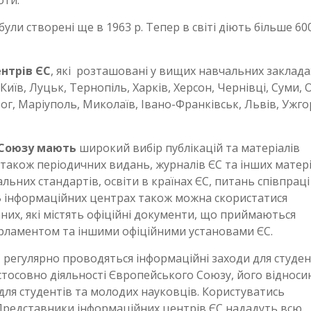
ули створені ще в 1963 р. Тепер в світі діють більше 60
нтрів ЄС
, які розташовані у вищих навчальних заклада
Київ, Луцьк, Тернопіль, Харків, Херсон, Чернівці, Суми, 
ог, Маріуполь, Миколаїв, Івано-Франківськ, Львів, Ужго
 Союзу мають
широкий вибір публікацій та матеріалів
також періодичних видань, журналів ЄС та інших матері
альних стандартів, освіти в країнах ЄС, питань співпраці
. В інформаційних центрах також можна скористатися
них, які містять офіційні документи, що приймаються
рламентом та іншими офіційними установами ЄС.
С регулярно проводяться інформаційні заходи для студен
стосовно діяльності Європейського Союзу, його відноси
 для студентів та молодих науковців. Користуватись
 Представники інформаційних центрів ЄС нададуть всю