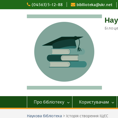
Перейти
(04563) 5-12-88
bibllioteka@ukr.net
до
вмісту
Нау
Білоц
Про бібліотеку
Користувачам
Наукова бібліотека
>
Історія створення ІЦЄС