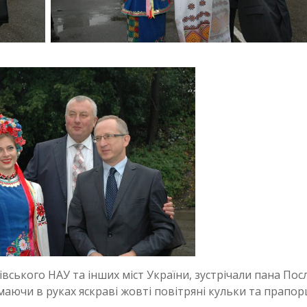
івського НАУ та інших міст України, зустрічали пана Пос
аючи в руках яскраві жовті повітряні кульки та прапор