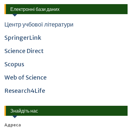
Електронні бази даних
Центр учбової літератури
SpringerLink
Science Direct
Scopus
Web of Science
Research4Life
Знайдіть нас
Адреса