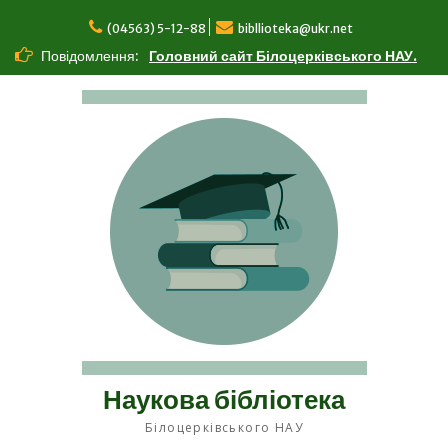
Перейти
до
(04563) 5-12-88
bibllioteka@ukr.net
вмісту
Повідомлення:
Головний сайт Білоцерківського НАУ.
Наукова бібліотека
Білоцерківського НАУ