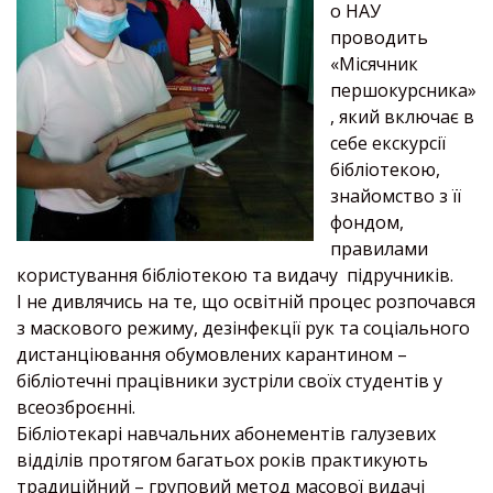
о НАУ
проводить
«Місячник
першокурсника»
, який включає в
себе екскурсії
бібліотекою,
знайомство з її
фондом,
правилами
користування бібліотекою та видачу підручників.
І не дивлячись на те, що освітній процес розпочався
з маскового режиму, дезінфекції рук та соціального
дистанціювання обумовлених карантином –
бібліотечні працівники зустріли своїх студентів у
всеозброєнні.
Бібліотекарі навчальних абонементів галузевих
відділів протягом багатьох років практикують
традиційний – груповий метод масової видачі