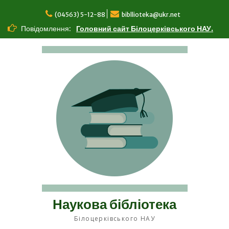
Перейти
до
(04563) 5-12-88
bibllioteka@ukr.net
вмісту
Повідомлення:
Головний сайт Білоцерківського НАУ.
Наукова бібліотека
Білоцерківського НАУ