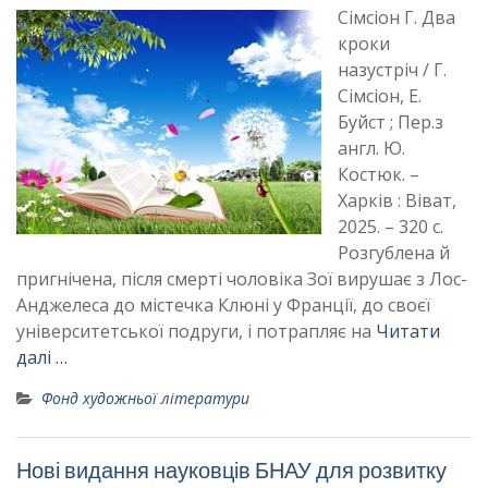
Сімсіон Г. Два
кроки
назустріч / Г.
Сімсіон, Е.
Буйст ; Пер.з
англ. Ю.
Костюк. –
Харків : Віват,
2025. – 320 с.
Розгублена й
пригнічена, після смерті чоловіка Зої вирушає з Лос-
Анджелеса до містечка Клюні у Франції, до своєї
університетської подруги, і потрапляє на
Читати
далі …
Фонд художньої літератури
Нові видання науковців БНАУ для розвитку