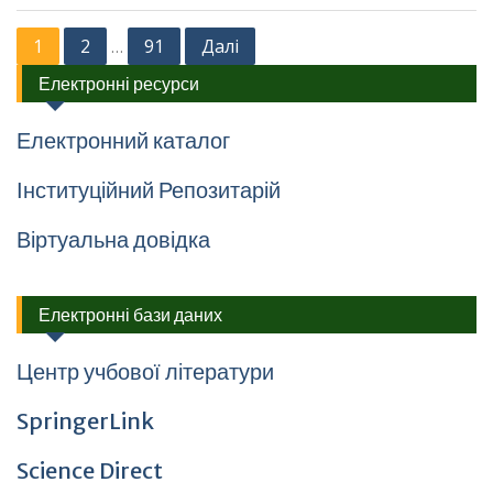
Навігація
1
2
91
Далі
…
записів
Електронні ресурси
Електронний каталог
Інституційний Репозитарій
Віртуальна довідка
Електронні бази даних
Центр учбової літератури
SpringerLink
Science Direct