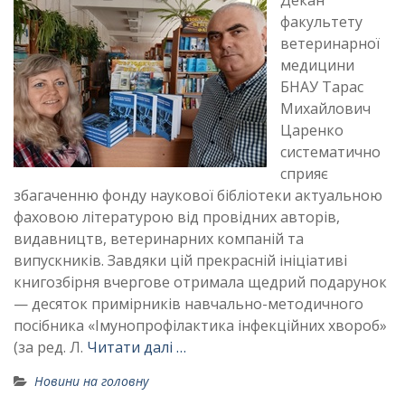
Декан
факультету
ветеринарної
медицини
БНАУ Тарас
Михайлович
Царенко
систематично
сприяє
збагаченню фонду наукової бібліотеки актуальною
фаховою літературою від провідних авторів,
видавництв, ветеринарних компаній та
випускників. Завдяки цій прекрасній ініціативі
книгозбірня вчергове отримала щедрий подарунок
— десяток примірників навчально-методичного
посібника «Імунопрофілактика інфекційних хвороб»
(за ред. Л.
Читати далі …
Новини на головну