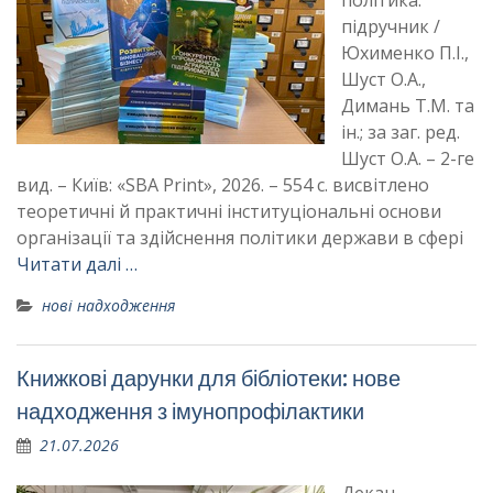
політика:
підручник /
Юхименко П.І.,
Шуст О.А.,
Димань Т.М. та
ін.; за заг. ред.
Шуст О.А. – 2-ге
вид. – Київ: «SBA Print», 2026. – 554 с. висвітлено
теоретичні й практичні інституціональні основи
організації та здійснення політики держави в сфері
Читати далі …
нові надходження
Книжкові дарунки для бібліотеки: нове
надходження з імунопрофілактики
21.07.2026