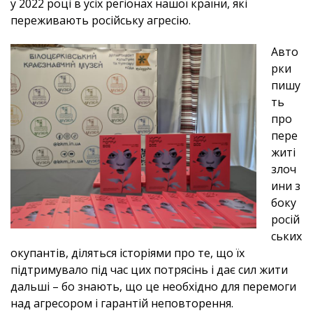
у 2022 році в усіх регіонах нашої країни, які
переживають російську агресію.
Авто
рки
пишу
ть
про
пере
житі
злоч
ини з
боку
росій
ських
окупантів, діляться історіями про те, що їх
підтримувало під час цих потрясінь і дає сил жити
дальші – бо знають, що це необхідно для перемоги
над агресором і гарантій неповторення.