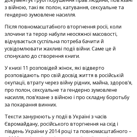
документує грубі порушення прав людини, пов’язані
з війною, такі як полон, катування, сексуальне та
гендерно зумовлене насилля.
Після повномасштабного вторгнення росії, коли
злочини та терор набули неосяжної масовості,
відчувається суспільна потреба бачити й
усвідомлювати жахливі події війни. Саме це й
спонукало до створення книги.
У книзі 11 розповідей жінок, які відверто
розповідають про свій досвід життя в російській
окупації, втрату через війну рідних, майна, здоров’я,
про полон, сексуальне та гендерно зумовлене
насилля, пов’язане з війною і про складну боротьбу
за покарання винних.
Тексти занурюють у події в Україні з часів
Євромайдану, російського вторгнення на схід і
південь України у 2014 році та повномасштабного –