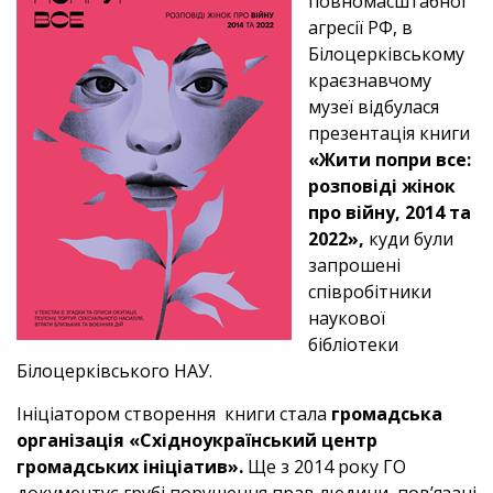
повномасштабної
агресії РФ, в
Білоцерківському
краєзнавчому
музеї відбулася
презентація книги
«Жити попри все:
розповіді жінок
про війну, 2014 та
2022»,
куди були
запрошені
співробітники
наукової
бібліотеки
Білоцерківського НАУ.
Ініціатором створення книги стала
громадська
організація «Східноукраїнський центр
громадських ініціатив».
Ще з 2014 року ГО