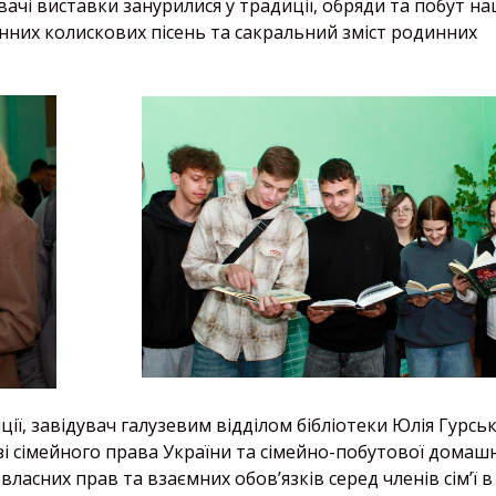
вачі виставки занурилися у традиції, обряди та побут н
них колискових пісень та сакральний зміст родинних
ї, завідувач галузевим відділом бібліотеки Юлія Гурсь
узі сімейного права України та сімейно-побутової домаш
ласних прав та взаємних обов’язків серед членів сім’ї в