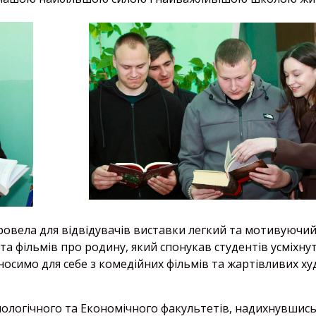
ровела для відвідувачів виставки легкий та мотивуючий
та фільмів про родину, який спонукав студентів усміхнут
носимо для себе з комедійних фільмів та жартівливих ху
нологічного та Економічного факультетів, надихнувшис