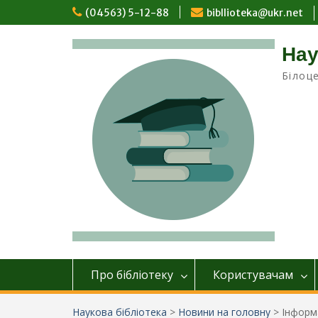
Перейти
(04563) 5-12-88
bibllioteka@ukr.net
до
вмісту
Нау
Білоц
Про бібліотеку
Користувачам
Наукова бібліотека
>
Новини на головну
>
Інформа