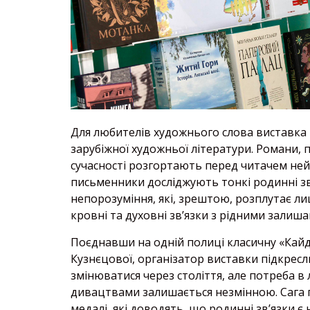
Для любителів художнього слова виставка п
зарубіжної художньої літератури. Романи, по
сучасності розгортають перед читачем не
письменники досліджують тонкі родинні зв’
непорозуміння, які, зрештою, розплутає ли
кровні та духовні зв’язки з рідними зали
Поєднавши на одній полиці класичну «Кайда
Кузнєцової, організатор виставки підкрес
змінюватися через століття, але потреба в 
дивацтвами залишається незмінною. Сага п
медалі, які доводять, що родинні зв’язк