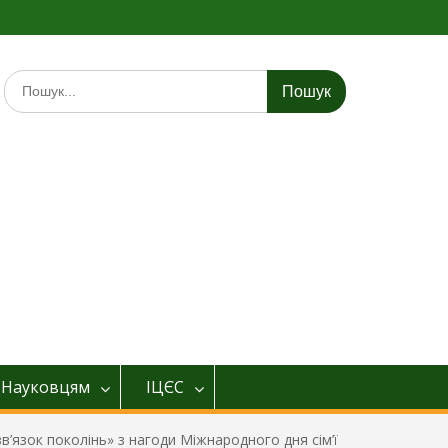
Шукати:
Науковцям
ІЦЄС
зв’язок поколінь» з нагоди Міжнародного дня сім’ї