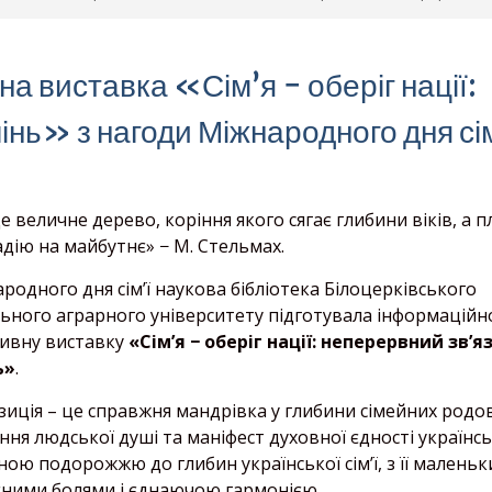
 виставка «Сім’я − оберіг нації:
інь» з нагоди Міжнародного дня сім
це величне дерево, коріння якого сягає глибини віків, а 
дію на майбутнє» − М. Стельмах.
родного дня сім’ї наукова бібліотека Білоцерківського
ьного аграрного університету підготувала
інформаційн
ивну виставку
«Сім’я − оберіг нації: неперервний зв’я
ь»
.
зиція – це справжня мандрівка у глибини сімейних родо
ння людської душі та маніфест духовної єдності українс
ною подорожжю до глибин української сім’ї, з її малень
ними болями і єднаючою гармонією.