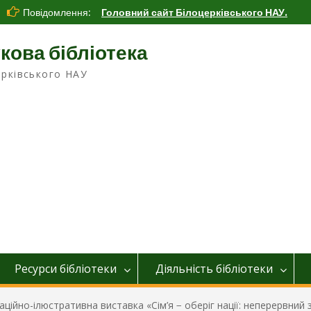
Повідомлення:
Головний сайт Білоцерківського НАУ.
кова бібліотека
ерківського НАУ
Ресурси бібліотеки
Діяльніcть бібліотеки
ційно-ілюстративна виставка «Сім’я − оберіг нації: неперервний 