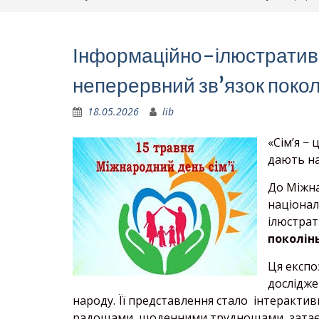
Інформаційно-ілюстративна
неперервний зв’язок покол
18.05.2026
lib
«Сімʼя − 
дають на
До Міжна
націонал
ілюстрат
поколін
Ця експо
дослідже
народу. Її представлення стало інтерактив
радощами, щоденними труднощами, затає