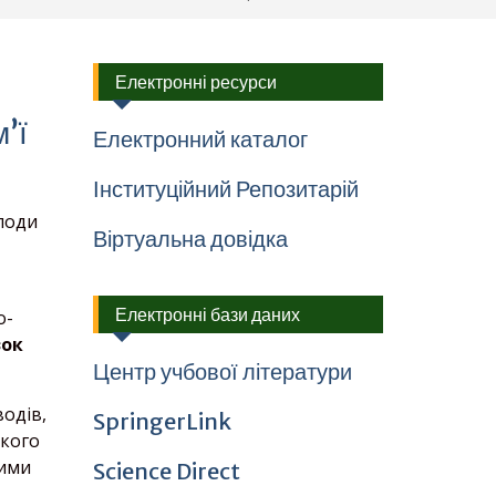
Електронні ресурси
’ї
Електронний каталог
Інституційний Репозитарій
плоди
Віртуальна довідка
Електронні бази даних
о-
зок
Центр учбової літератури
водів,
SpringerLink
ького
кими
Science Direct