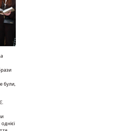
та
брази
е були,
Є.
ми
однієї
ття.