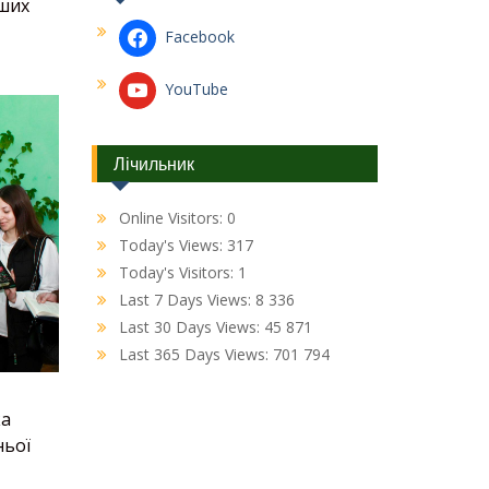
аших
Facebook
YouTube
Лічильник
Online Visitors:
0
Today's Views:
317
Today's Visitors:
1
Last 7 Days Views:
8 336
Last 30 Days Views:
45 871
Last 365 Days Views:
701 794
ка
ньої