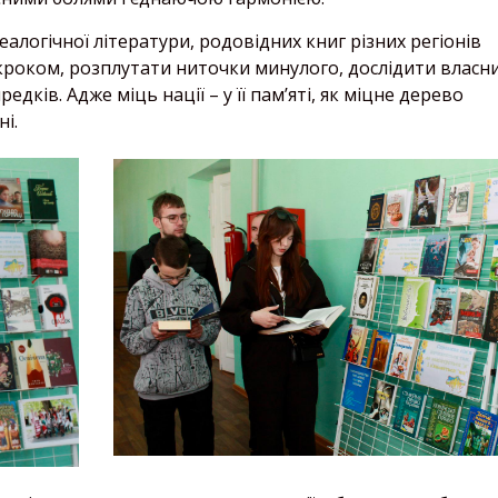
алогічної літератури, родовідних книг різних регіонів
а кроком, розплутати ниточки минулого, дослідити власн
редків. Адже міць нації – у її пам’яті, як міцне дерево
і.