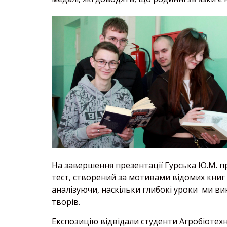
На завершення презентації Гурська Ю.М. п
тест, створений за мотивами відомих книг 
аналізуючи, наскільки глибокі уроки ми ви
творів.
Експозицію відвідали студенти Агробіотех