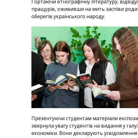
Гортаючи етнографічну літературу, відвіду
пращурів, ожививши на мить заспіви родин
оберегів українського народу.
Презентуючи студентам матеріали експозиці
звернула увагу студентів на видання у гал
економіки. Вони декларують усвідомлення в