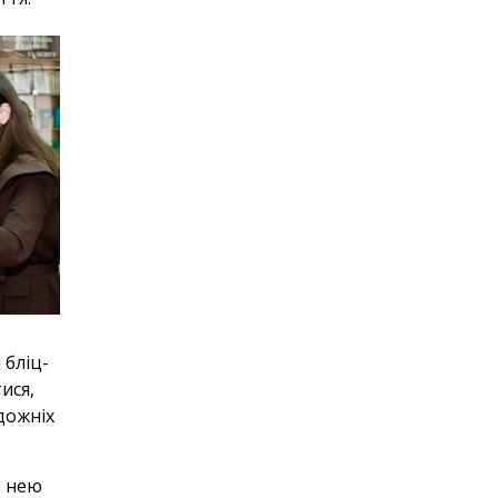
 бліц-
ися,
дожніх
ь нею