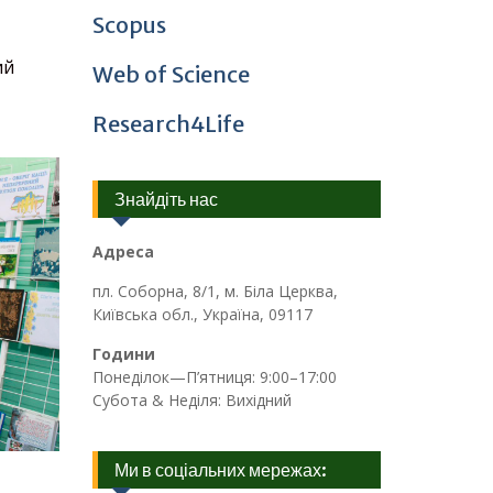
Scopus
ий
Web of Science
Research4Life
Знайдіть нас
Адреса
пл. Соборна, 8/1, м. Біла Церква,
Київська обл., Україна, 09117
Години
Понеділок—П’ятниця: 9:00–17:00
Субота & Неділя: Вихідний
Ми в соціальних мережах: