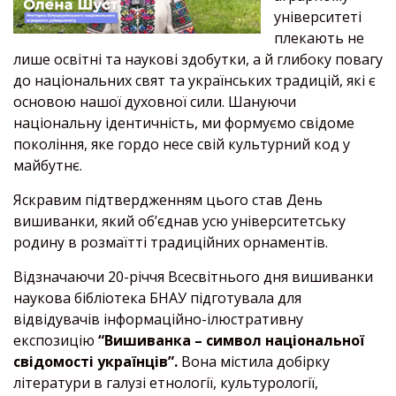
університеті
плекають не
лише освітні та наукові здобутки, а й глибоку повагу
до національних свят та українських традицій, які є
основою нашої духовної сили. Шануючи
національну ідентичність, ми формуємо свідоме
покоління, яке гордо несе свій культурний код у
майбутнє.
Яскравим підтвердженням цього став День
вишиванки, який об’єднав усю університетську
родину в розмаїтті традиційних орнаментів.
Відзначаючи 20-річчя Всесвітнього дня вишиванки
наукова бібліотека БНАУ підготувала для
відвідувачів інформаційно-ілюстративну
експозицію
“Вишиванка – символ національної
свідомості українців”.
Вона містила добірку
літератури в галузі етнології, культурології,