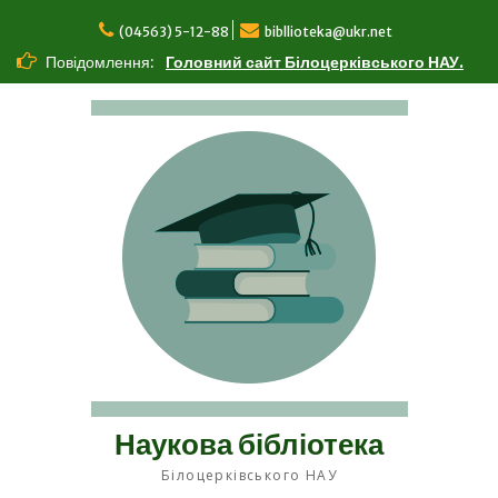
Перейти
до
(04563) 5-12-88
bibllioteka@ukr.net
вмісту
Повідомлення:
Головний сайт Білоцерківського НАУ.
Наукова бібліотека
Білоцерківського НАУ