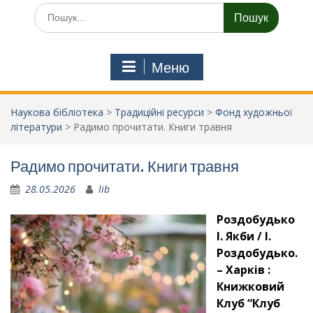
Шукати:
Меню
Наукова бібліотека
>
Традиційні ресурси
>
Фонд художньої
літератури
>
Радимо прочитати. Книги травня
Радимо прочитати. Книги травня
28.05.2026
lib
Роздобудько
І. Якби / І.
Роздобудько.
– Харків :
Книжковий
Клуб “Клуб