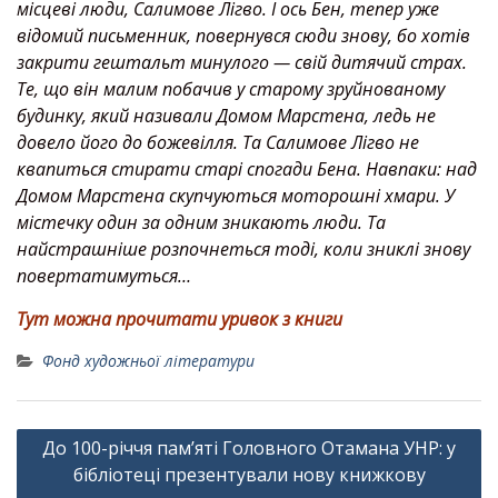
місцеві люди, Салимове Лігво. І ось Бен, тепер уже
відомий письменник, повернувся сюди знову, бо хотів
закрити гештальт минулого — свій дитячий страх.
Те, що він малим побачив у старому зруйнованому
будинку, який називали Домом Марстена, ледь не
довело його до божевілля. Та Салимове Лігво не
квапиться стирати старі спогади Бена. Навпаки: над
Домом Марстена скупчуються моторошні хмари. У
містечку один за одним зникають люди. Та
найстрашніше розпочнеться тоді, коли зниклі знову
повертатимуться…
Тут можна прочитати уривок з книги
Фонд художньої літератури
Навігація
До 100-річчя пам’яті Головного Отамана УНР: у
записів
бібліотеці презентували нову книжкову