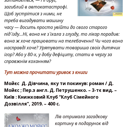
затинається, — і її друг,
загиблий в автокатастрофі.
Щоб зустрітися з ними, не
треба вигадувати машину
часу — досить просто увійти до свого старого
під`їзду…Ні, вона не з`їхала з глузду, то лікар порадив:
вона ж хоче працювати на телебаченні! Чи чого вона
насправді хоче? Урятувати товариша своїх дитячих
ігор? Або у 80-х, у добу дефіциту, стати в чергу за
справжнім коханням?
Тут можна прочитати уривок з книги
Мойєс Д. Дівчина, яку ти покинув: роман / Д.
Мойєс ; Пер.з англ. Д. Петрушенко. – 3-тє вид. –
Київ : Книжковий Клуб “Клуб Сімейного
Дозвілля”, 2019. – 400 с.
Лів отримала загадкову
картину в подарунок від