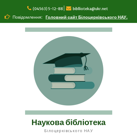
Перейти
до
(04563) 5-12-88
bibllioteka@ukr.net
вмісту
Повідомлення:
Головний сайт Білоцерківського НАУ.
Наукова бібліотека
Білоцерківського НАУ