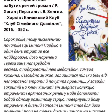
забутих речей : роман / Р.
Хоган ; Пер.з англ. В
.
Зенгви.
– Харків : Книжковий Клуб
“Клуб Сімейного Дозвілля”,
2016. – 352 с.
Сорок років тому письменник-
початківець Ентоні Пардью в
один день втратив все
найдорожче: його наречена
Тереза гине напередодні
весілля, а подарований нею медальйон, символ
кохання, безслідно зникає. Залишилися тільки біль від
непоправної втрати й почуття провини… У завжди
закритій на ключ кімнаті він зберігає колекцію
втрачених і врятованих речей у надії допомогти
бодай одному розбитому серцю, повернувши йому
втрачене. А дивний заповіт Ентоні стає для його
помічниці Лори не тільки другим шансом на щасливе