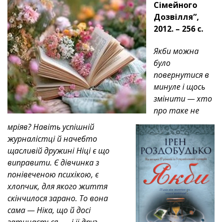
Сімейного
Дозвілля”,
2012. – 256 с.
Якби можна
було
повернутися в
минуле і щось
змінити — хто
про таке не
мріяв? Навіть успішній
журналістці й начебто
щасливій дружині Ніці є що
виправити. Є дівчинка з
понівеченою психікою, є
хлопчик, для якого життя
скінчилося зарано. То вона
сама — Ніка, що й досі