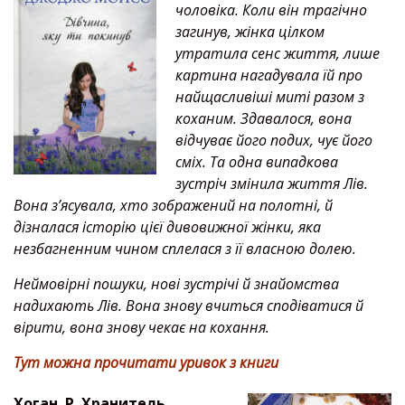
чоловіка. Коли він трагічно
загинув, жінка цілком
утратила сенс життя, лише
картина нагадувала їй про
найщасливіші миті разом з
коханим. Здавалося, вона
відчуває його подих, чує його
сміх. Та одна випадкова
зустріч змінила життя Лів.
Вона з’ясувала, хто зображений на полотні, й
дізналася історію цієї дивовижної жінки, яка
незбагненним чином сплелася з її власною долею.
Неймовірні пошуки, нові зустрічі й знайомства
надихають Лів. Вона знову вчиться сподіватися й
вірити, вона знову чекає на кохання
.
Тут можна прочитати уривок з книги
Хоган
Р
.
Хранитель