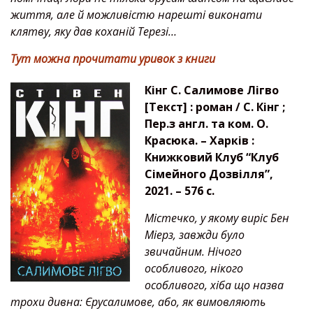
життя, але й можливістю нарешті виконати
клятву, яку дав коханій Терезі…
Тут можна прочитати уривок з книги
Кінг С
.
Салимове Лігво
[Текст] : роман / С. Кінг ;
Пер.з англ. та ком. О.
Красюка. – Харків :
Книжковий Клуб “Клуб
Сімейного Дозвілля”,
2021. – 576 с.
Містечко, у якому виріс Бен
Міерз, завжди було
звичайним. Нічого
особливого, нікого
особливого, хіба що назва
трохи дивна: Єрусалимове, або, як вимовляють