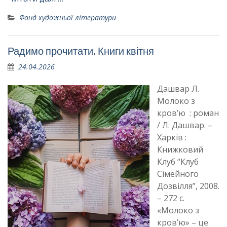
Фонд художньої літератури
Радимо прочитати. Книги квітня
24.04.2026
Дашвар Л.
Молоко з
кров’ю : роман
/ Л. Дашвар. –
Харків :
Книжковий
Клуб “Клуб
Сімейного
Дозвілля”, 2008.
– 272 с.
«Молоко з
кров’ю» – це