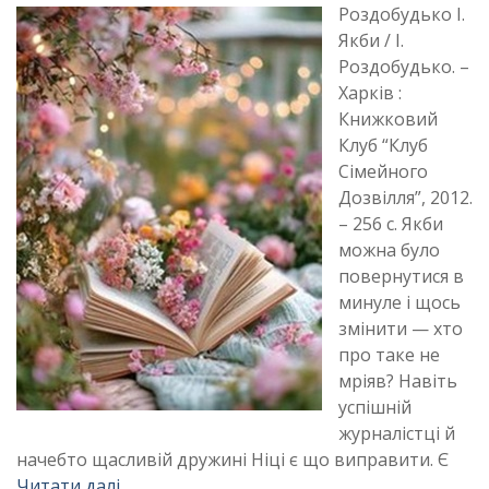
Роздобудько І.
Якби / І.
Роздобудько. –
Харків :
Книжковий
Клуб “Клуб
Сімейного
Дозвілля”, 2012.
– 256 с. Якби
можна було
повернутися в
минуле і щось
змінити — хто
про таке не
мріяв? Навіть
успішній
журналістці й
начебто щасливій дружині Ніці є що виправити. Є
Читати далі …