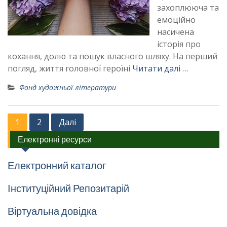
захоплююча та
емоційно
насичена
історія про
кохання, долю та пошук власного шляху. На перший
погляд, життя головної героїні
Читати далі …
Фонд художньої літератури
Навігація
1
2
Далі
записів
Електронні ресурси
Електронний каталог
Інституційний Репозитарій
Віртуальна довідка