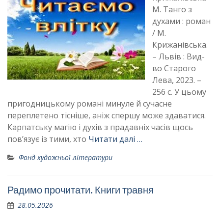
М. Танго з
духами : роман
/ М.
Крижанівська.
– Львів : Вид-
во Старого
Лева, 2023. –
256 с. У цьому
пригодницькому романі минуле й сучасне
переплетено тісніше, аніж спершу може здаватися.
Карпатську магію і духів з прадавніх часів щось
пов’язує із тими, хто
Читати далі …
Фонд художньої літератури
Радимо прочитати. Книги травня
28.05.2026