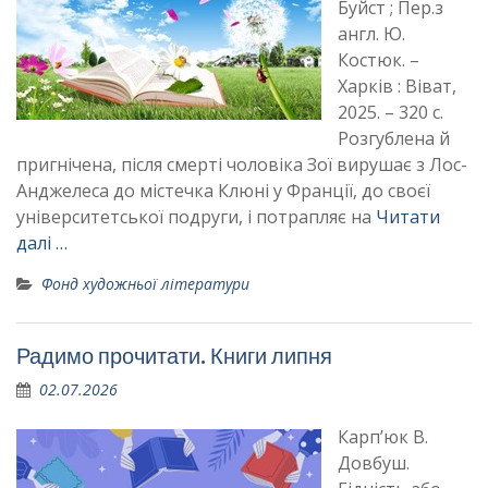
Буйст ; Пер.з
англ. Ю.
Костюк. –
Харків : Віват,
2025. – 320 с.
Розгублена й
пригнічена, після смерті чоловіка Зої вирушає з Лос-
Анджелеса до містечка Клюні у Франції, до своєї
університетської подруги, і потрапляє на
Читати
далі …
Фонд художньої літератури
Радимо прочитати. Книги липня
02.07.2026
Карп’юк В.
Довбуш.