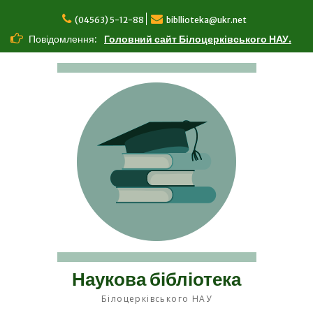
Перейти
до
(04563) 5-12-88
bibllioteka@ukr.net
вмісту
Повідомлення:
Головний сайт Білоцерківського НАУ.
Наукова бібліотека
Білоцерківського НАУ