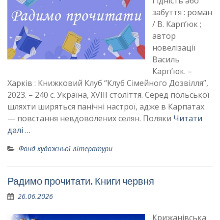
Гідність або
забуття : роман
/ В. Карп’юк ;
автор
новелізації
Василь
Карп’юк. –
Харків : Книжковий Клуб “Клуб Сімейного Дозвілля”,
2023. – 240 с. Україна, XVIII століття. Серед польської
шляхти ширяться панічні настрої, адже в Карпатах
— повстання невдоволених селян. Поляки
Читати
далі …
Фонд художньої літератури
Радимо прочитати. Книги червня
26.06.2026
Крижанівська