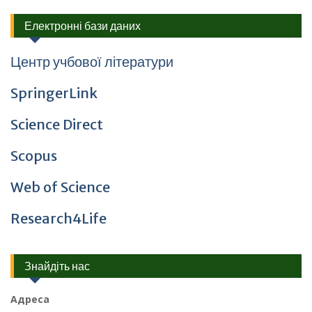
Електронні бази даних
Центр учбової літератури
SpringerLink
Science Direct
Scopus
Web of Science
Research4Life
Знайдіть нас
Адреса