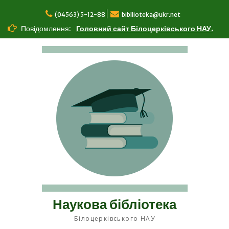
Перейти
до
(04563) 5-12-88
bibllioteka@ukr.net
вмісту
Повідомлення:
Головний сайт Білоцерківського НАУ.
Наукова бібліотека
Білоцерківського НАУ