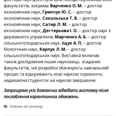
факультетів, зокрема:
Варченко О. М.
– доктор
економічних наук,
Гринчук Ю. С.
– доктор
економічних наук,
Сокольська Т. В.
– доктор
економічних наук,
Сатир Л. М.
– доктор
економічних наук,
Дегтярьова І. О.
– доктор наук з
державного управління,
Марченко А. Б.
– доктор
сільськогоподарських наук,
Іщук А. П.
– доктор
біологічних наук,
Карпук Л. М.
– доктор
сільськогоподарських наук. Виставка включає
також дослідження інших науковиць згаданих
факультетів, чиї розробки збагачують навчальний
процес та відкривають нові наукові горизонти,
надихаючи студенток на наукові звершення.
Запрошуємо усіх бажаючих відвідати виставку після
послаблення карантинних обмежень.
Новини на головну