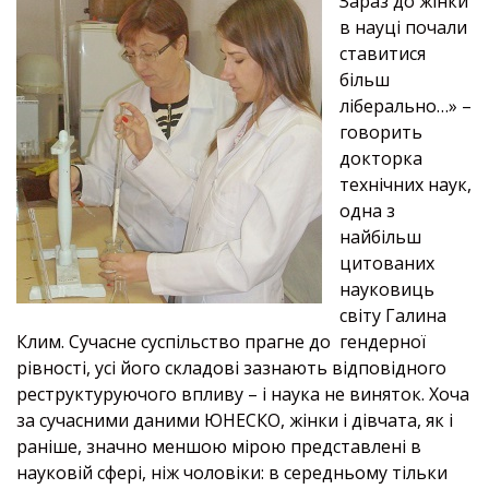
Зараз до жінки
в науці почали
ставитися
більш
ліберально…» –
говорить
докторка
технічних наук,
одна з
найбільш
цитованих
науковиць
світу Галина
Клим. Сучасне суспільство прагне до гендерної
рівності, усі його складові зазнають відповідного
реструктуруючого впливу – і наука не виняток. Хоча
за сучасними даними ЮНЕСКО, жінки і дівчата, як і
раніше, значно меншою мірою представлені в
науковій сфері, ніж чоловіки: в середньому тільки