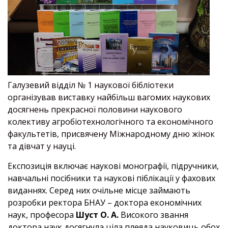
Галузевий відділ № 1 наукової бібліотеки
організував виставку найбільш вагомих наукових
досягнень прекрасної половини наукового
колективу агробіотехнологічного та економічного
факультетів, присвячену Міжнародному дню жінок
та дівчат у науці.
Експозиція включає наукові монографії, підручники,
навчальні посібники та наукові піблікації у фахових
виданнях. Серед них очільне місце займають
розробки ректора БНАУ – доктора економічних
наук, професора
Шуст О. А.
Високого звання
доктора наук досягнула ціла плеяда науковиць обох