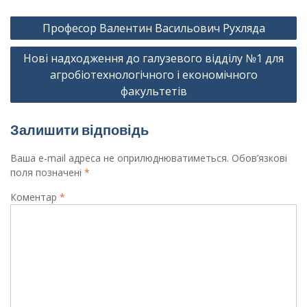
Навігація
Професор Валентин Васильович Рухляда
записів
Нові надходження до галузевого відділу №1 для
агробіотехнологічного і економічного
факультетів
Залишити відповідь
Ваша e-mail адреса не оприлюднюватиметься.
Обов’язкові
поля позначені
*
Коментар
*