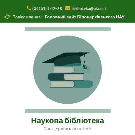
Перейти
до
(04563) 5-12-88
bibllioteka@ukr.net
вмісту
Повідомлення:
Головний сайт Білоцерківського НАУ.
Наукова бібліотека
Білоцерківського НАУ