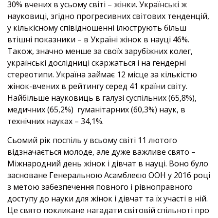
30% вчених в усьому світі – жінки. Українські ж
науковиці, згідно прогресивних світових тенденцій,
у кількісному співідношенні ілюструють більш
втішні показники – в Україні жінок в науці 46%.
Також, значно менше за своїх зарубіжних колег,
українські дослідниці скаржаться і на гендерні
стереотипи. Україна займає 12 місце за кількістю
жінок-вчених в рейтингу серед 41 країни світу.
Найбільше науковиць в галузі суспільних (65,8%),
медичних (65,2%) гуманітарних (60,3%) наук, в
технічних науках – 34,1%.
Сьомий рік поспіль у всьому світі 11 лютого
відзначається молоде, але дуже важливе свято –
Міжнародний день жінок і дівчат в науці. Воно було
засноване Генеральною Асамблеєю ООН у 2016 році
з метою забезпечення повного і рівноправного
доступу до науки для жінок і дівчат та їх участі в ній.
Це свято покликане нагадати світовій спільноті про