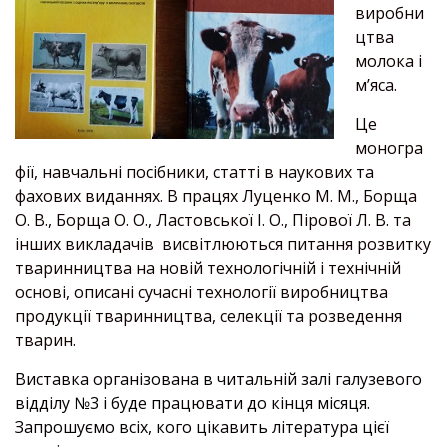
виробни
цтва
молока і
м’яса.
Це
моногра
фії, навчальні посібники, статті в наукових та
фахових виданнях. В працях Луценко М. М., Борща
О. В., Борща О. О., Ластовської І. О., Пірової Л. В. та
інших викладачів висвітлюються питання розвитку
тваринництва на новій технологічній і технічній
основі, описані сучасні технології виробництва
продукції тваринництва, селекції та розведення
тварин.
Виставка організована в читальній залі галузевого
відділу №3 і буде працювати до кінця місяця.
Запрошуємо всіх, кого цікавить література цієї