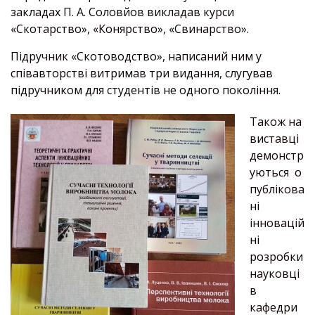
закладах П. А. Соловйов викладав курси
«Скотарство», «Конярство», «Свинарство».
Підручник «Скотоводство», написаний ним у
співавторстві витримав три видання, слугував
підручником для студентів не одного покоління.
Також на
виставці
демонстр
уються о
публікова
ні
інновацій
ні
розробки
науковці
в
кафедри