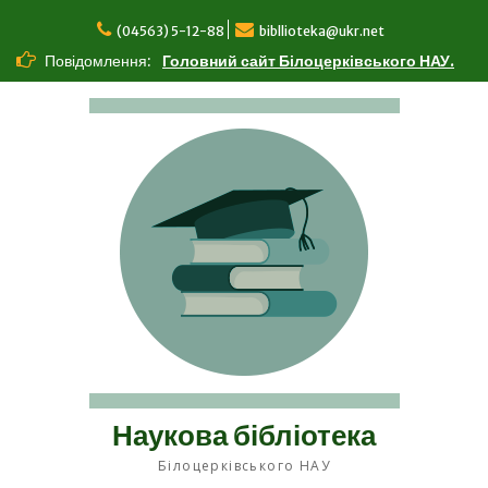
Перейти
до
(04563) 5-12-88
bibllioteka@ukr.net
вмісту
Повідомлення:
Головний сайт Білоцерківського НАУ.
Наукова бібліотека
Білоцерківського НАУ