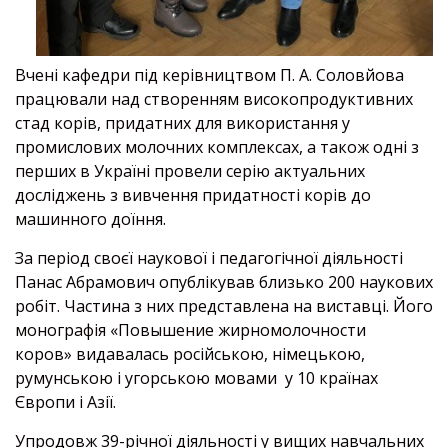
Вчені кафедри під керівництвом П. А. Соловйова
працювали над створенням високопродуктивних
стад корів, придатних для використання у
промислових молочних комплексах, а також одні з
перших в Україні провели серію актуальних
досліджень з вивчення придатності корів до
машинного доїння.
За період своєї наукової і педагогічної діяльності
Панас Абрамович опублікував близько 200 наукових
робіт. Частина з них представлена на виставці. Його
монографія «Повышение жирномолочности
коров» видавалась російською, німецькою,
румунською і угорською мовами у 10 країнах
Європи і Азії.
Упродовж 39-річної діяльності у вищих навчальних