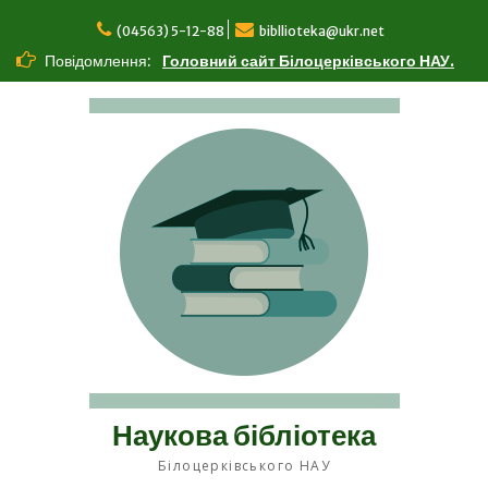
Перейти
до
(04563) 5-12-88
bibllioteka@ukr.net
вмісту
Повідомлення:
Головний сайт Білоцерківського НАУ.
Наукова бібліотека
Білоцерківського НАУ