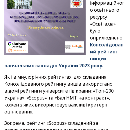
інформаційног
о освітнього
ресурсу
«Освіта.ua»
було
оприлюднено
Консолідован
ий рейтинг
вищих
навчальних закладів України 2023 року.
Як і в миулорічних рейтингах, для складання
Консолідованого рейтингу вишів використано
відомі рейтинги університетів країни: «Топ-200
Україна», «Scopus» та «Бал НМТ на контракт»,
кожен з яких використовує важливі критерії
оцінювання.
Зокрема, рейтинг «Scopus» складений за