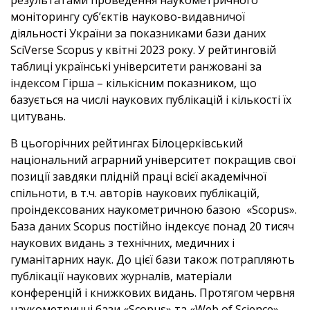
результатами проведення наукометричного
моніторингу суб’єктів науково-видавничої
діяльності України за показниками бази даних
SciVerse Scopus у квітні 2023 року. У рейтинговій
таблиці українські університети ранжовані за
індексом Гірша – кількісним показником, що
базується на числі наукових публікацій і кількості їх
цитувань.
В цьогорічних рейтингах Білоцерківський
національний аграрний університет покращив свої
позиції завдяки плідній праці всієї академічної
спільноти, в т.ч. авторів наукових публікацій,
проіндексованих наукометричною базою «Scopus».
База даних Scopus постійно індексує понад 20 тисяч
наукових видань з технічних, медичних і
гуманітарних наук. До цієї бази також потрапляють
публікації наукових журналів, матеріали
конференцій і книжкових видань. Протягом червня
наукометричні бази «Scopus» та «Web of Science»